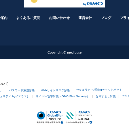
金案内
よくあるご質問
お問い合わせ
運営会社
ブログ
プラ
Copyright © medibase
ついて
セキュリティ相談AIチャットボット
4」
パスワード漏洩診断
Webサイトリスク診断
セキ
ュリティ byイエラエ）
サイバー攻撃対策（GMO Flatt Security）
なりすまし対策