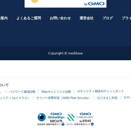
金案内
よくあるご質問
お問い合わせ
運営会社
ブログ
プラ
Copyright © medibase
ついて
セキュリティ相談AIチャットボット
4」
パスワード漏洩診断
Webサイトリスク診断
セキ
ュリティ byイエラエ）
サイバー攻撃対策（GMO Flatt Security）
なりすまし対策