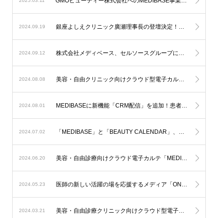
GMOビューティー株式会社へのMEDIBASE事業の承継のお知らせ
2025.03.11
銀座よしえクリニック廣瀬理事長の登壇決定！美容・自由診療向け電子カルテ「MEDIBASE」、「自費研フェスティバル2024」に出展
2024.09.19
株式会社メディベース、セルソースグループに参画
2024.09.12
美容・自由クリニック向けクラウド型電子カルテ「MEDIBASE」、「第42回日本美容皮膚科学会総会・学術大会」に出展
2024.08.08
MEDIBASEに新機能「CRM配信」を追加！患者情報に合わせてパーソナライズしたコンテンツとタイミングでLINEへのセグメント別配信が可能、リピート率を向上
2024.08.01
「MEDIBASE」と「BEAUTY CALENDAR」、「第6回美容ナースカンファレンス」に出展、7月4日新宿NSビルにて開催
2024.07.02
美容・自由診療向けクラウド電子カルテ「MEDIBASE」が「BIZTEL」との連携検証が完了
2024.06.20
医師の新しい活躍の場を応援するメディア「ONE doctor」への掲載開始
2024.05.23
美容・自由診療クリニック向けクラウド型電子カルテ「MEDIBASE」、「第1回 Cutting Edge」出展、3月24日に東京ポートシティ竹芝にて開催
2024.03.21