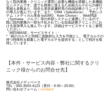
なく院内業務・クリニック運営に必要な機能を搭載した多機能
なシステムです。誰でも簡単に使えるため紙カルテからの移行
実績も多数あり、現在も美容皮膚科等の自由診療クリニックで
の導入が進んでいます。また、CRM（Salesforce）、予約シス
テム（メディカル革命 byGMO、Kwin Choice）、Web問診
（Symview、メルプ）等の外部システムと連携しているので、
既に院内業務の一部をIT化されている自由診療クリニックにお
ける追加導入も進んでいます。詳細はサービスサイトをご参照
ください。
「MEDIBASE」サービスサイト：
/
*「紙のカルテと同様に直観的な入力を可能とし、電子カルテの
持つ特殊性を勘案した電子カルテを提供する」として特許を取
得しています。
【本件・サービス内容・弊社に関するクリ
ニック様からのお問合せ先】
株式会社メディベース
TEL：050-3503-4123（受付：9:30～20:00）
問い合わせフォーム：
/contact/