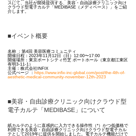
スにて、当社が開発提供する、美容・自由診療クリニック向け
クラウド型電子カルテ「MEDIBASE（メディベース）」をご紹
介します。
■イベント概要
名称 ：第4回 美容医療コミュニティ
開催日程：2023年11月12日（日）12:00〜17:00
開催場所：東京ポートシティ竹芝 ポートホール（東京都江東区
有明3-11-1）
主催：株式会社INFIX
公式ぺージ ：
https://www.infix-inc-global.com/post/the-4th-of-
aesthetic-medical-community-november-12th-2023
■美容・自由診療クリニック向けクラウド型
電子カルテ「MEDIBASE」について
紙カルテのように直感的に入力できる操作性（*）かつ低価格で
利用できる美容・自由診療クリニック向けクラウド型電子カル
テとして2019年に提供を開始しました。電子カルテ機能だけで