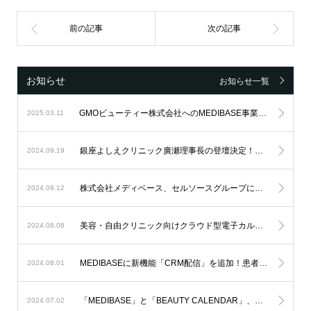
お知らせ
お知らせ一覧
GMOビューティー株式会社へのMEDIBASE事業の承継のお知らせ
2025.03.11
銀座よしえクリニック廣瀬理事長の登壇決定！美容・自由診療向け電子カルテ「MEDIBASE」、「自費研フェスティバル2024」に出展
2024.09.19
株式会社メディベース、セルソースグループに参画
2024.09.12
美容・自由クリニック向けクラウド型電子カルテ「MEDIBASE」、「第42回日本美容皮膚科学会総会・学術大会」に出展
2024.08.08
MEDIBASEに新機能「CRM配信」を追加！患者情報に合わせてパーソナライズしたコンテンツとタイミングでLINEへのセグメント別配信が可能、リピート率を向上
2024.08.01
「MEDIBASE」と「BEAUTY CALENDAR」、「第6回美容ナースカンファレンス」に出展、7月4日新宿NSビルにて開催
2024.07.02